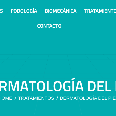
S
PODOLOGÍA
BIOMECÁNICA
TRATAMIENT
CONTACTO
R
M
A
T
O
L
O
G
Í
A
D
E
L
HOME
TRATAMIENTOS
DERMATOLOGÍA DEL PIE