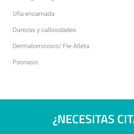
· Uña encarnada
· Durezas y callosidades
· Dermatomicosis/ Pie Atleta
· Psoriasis
¿NECESITAS CI