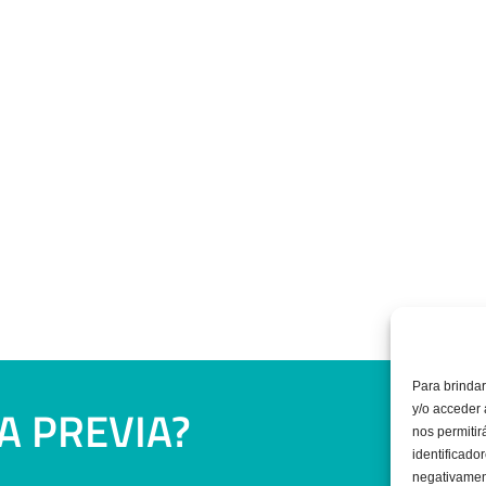
Para brindar
TA PREVIA?
y/o acceder 
nos permiti
identificador
negativament