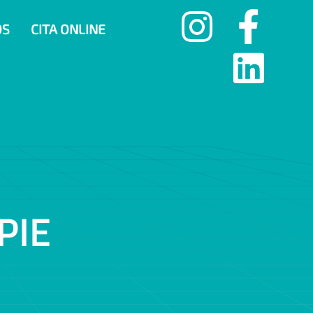
OS
CITA ONLINE
P
I
E