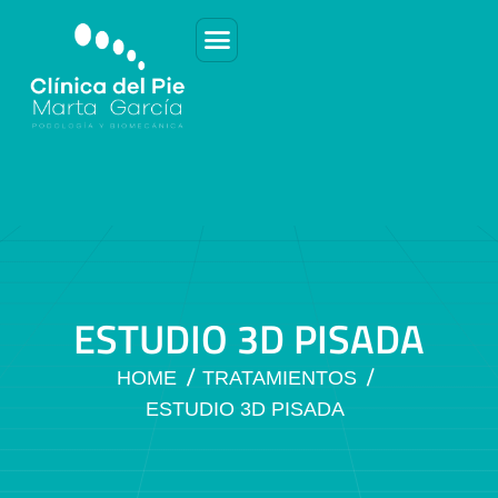
E
S
T
U
D
I
O
3
D
P
I
S
A
D
A
HOME
TRATAMIENTOS
ESTUDIO 3D PISADA